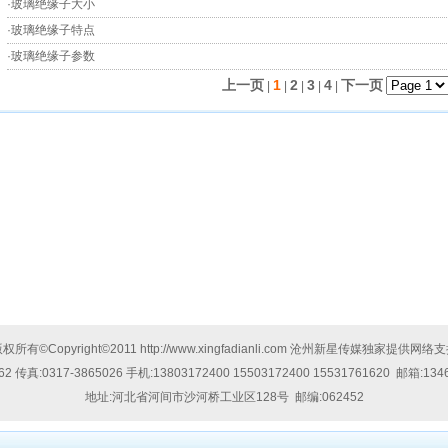
·
玻璃绝缘子大小
·
玻璃绝缘子特点
·
玻璃绝缘子参数
上一页
1
2
3
4
下一页
|
|
|
|
|
权所有©Copyright©2011
http://www.xingfadianli.com
沧州新星传媒独家提供网络支
62
传真:
0317-3865026
手机:
13803172400 15503172400 15531761620
邮箱:
134
地址:
河北省河间市沙河桥工业区128号
邮编:062452