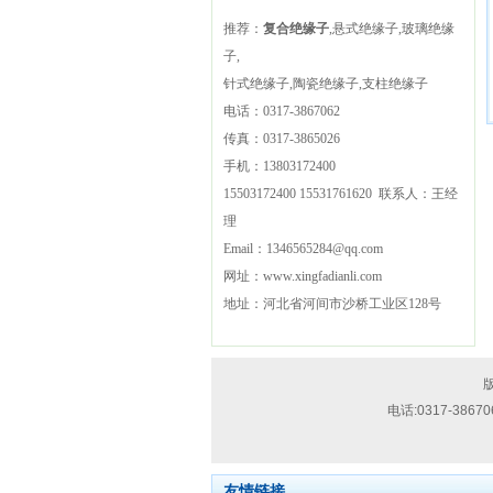
推荐：
复合绝缘子
,悬式绝缘子,玻璃绝缘
子,
针式绝缘子,陶瓷绝缘子,支柱绝缘子
电话：
0317-3867062
传真：
0317-3865026
手机：
13803172400
15503172400
15531761620
联系人：王经
理
Email：
1346565284@qq.com
网址：
www.xingfadianli.com
地址：
河北省河间市沙桥工业区128号
技
版
术
电话:
0317-38670
支
持：
流
友情链接