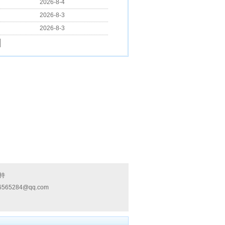
2026-8-4
2026-8-3
2026-8-3
持
6565284@qq.com